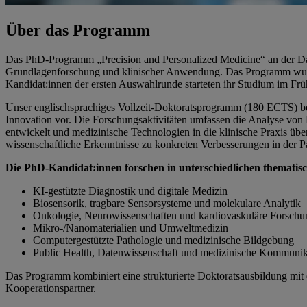
Über das Programm
Das PhD-Programm „Precision and Personalized Medicine“ an der Da
Grundlagenforschung und klinischer Anwendung. Das Programm wurde 
Kandidat:innen der ersten Auswahlrunde starteten ihr Studium im Frü
Unser englischsprachiges Vollzeit-Doktoratsprogramm (180 ECTS) bere
Innovation vor. Die Forschungsaktivitäten umfassen die Analyse von 
entwickelt und medizinische Technologien in die klinische Praxis über
wissenschaftliche Erkenntnisse zu konkreten Verbesserungen in der P
Die PhD-Kandidat:innen forschen in unterschiedlichen themati
KI-gestützte Diagnostik und digitale Medizin
Biosensorik, tragbare Sensorsysteme und molekulare Analytik
Onkologie, Neurowissenschaften und kardiovaskuläre Forschu
Mikro-/Nanomaterialien und Umweltmedizin
Computergestützte Pathologie und medizinische Bildgebung
Public Health, Datenwissenschaft und medizinische Kommunik
Das Programm kombiniert eine strukturierte Doktoratsausbildung mit 
Kooperationspartner.