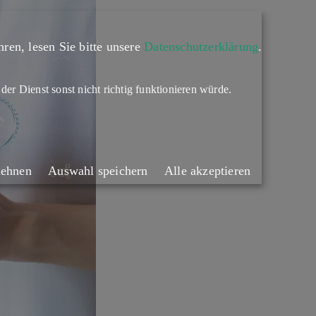
ren, lesen Sie bitte unsere
Datenschutzerklärung
.
 der Dienst sonst nicht richtig funktionieren würde.
lehnen
Auswahl speichern
Alle akzeptieren