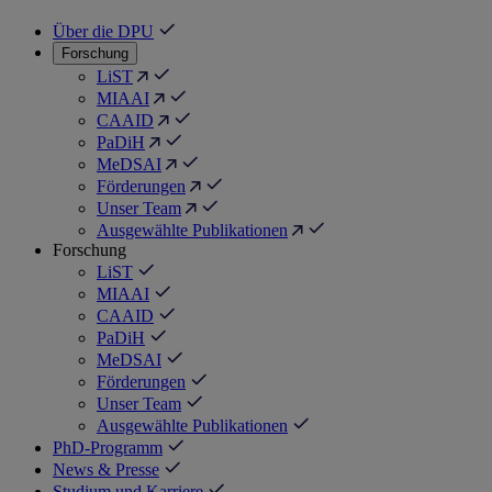
Über die DPU
Forschung
LiST
MIAAI
CAAID
PaDiH
MeDSAI
Förderungen
Unser Team
Ausgewählte Publikationen
Forschung
LiST
MIAAI
CAAID
PaDiH
MeDSAI
Förderungen
Unser Team
Ausgewählte Publikationen
PhD-Programm
News & Presse
Studium und Karriere