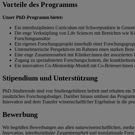
Vorteile des Programms
Unser PhD-Programm bietet:
Ein interdisziplinäres Curriculum mit Schwerpunkten in Geno
Die enge Verknüpfung von Life Sciences mit Bereichen wie Küns
Forschungsansätze
Ein eigenes Forschungsprojekt innerhalb einer Forschungsgrupp
Unternehmerische Perspektiven im Rahmen eines starken Benc
Eine enge Zusammenarbeit mit Kliniker:innen der assoziierten 
Zugang zu spezialisierten Forschungsclustern, die krankheitsor
Ein innovatives Co-Mentorship-Modell mit Co-Betreuer:innen a
Stipendium und Unterstützung
PhD-Studierende sind von Studiengebühren befreit und erhalten ein
zusätzliches Forschungsbudget. Darüber hinaus umfasst das Program
Innovation und dem Transfer wissenschaftlicher Ergebnisse in die p
Bewerbung
Wir begrüßen Bewerbungen aus allen naturwissenschaftlichen, medizi
Innovation, interdisziplinäre Zusammenarbeit und translationale Fors