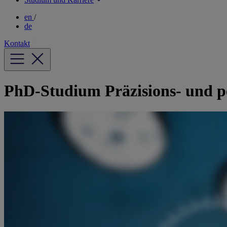
en
/
de
Kontakt
PhD-Studium Präzisions- und pe