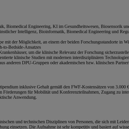
mik, Biomedical Engineering, KI im Gesundheitswesen, Biosensorik un
tlicher Intelligenz, Bioinformatik, Biomedical Engineering und Regula
e mit der Möglichkeit, an einem der beiden Forschungsstandorte in Wi
h-to-Bedside-Ansatzes
Krankenhäuser, um die klinische Relevanz der Forschung sicherzustell
ientierte klinische Studien mit modernen interdisziplinären Technologie
us anderen DPU-Gruppen oder akademischen bzw. klinischen Partnerins
 Stipendium inklusive Gehalt gemäß den FWF-Kostensätzen von 3.000 €
m Förderungen für Mobilität und Konferenzteilnahmen, Zugang zu inte
raktische Anwendung.
nischen und technischen Disziplinen von Personen, die sich mit Leide
chung einsetzen. Die Aufnahme ist sehr kompetitiv und basiert auf wiss