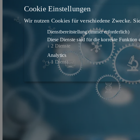
Cookie Einstellungen
Wir nutzen Cookies für verschiedene Zwecke. Sie
Dienstbereitstellung
(immer erforderlich)
Diese Dienste sind für die korrekte Funktion d
↓
2
Dienste
Analytics
↓
1
Dienst