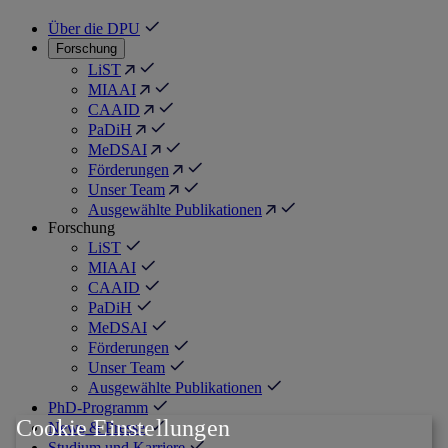
Über die DPU
Forschung
LiST
MIAAI
CAAID
PaDiH
MeDSAI
Förderungen
Unser Team
Ausgewählte Publikationen
Forschung
LiST
MIAAI
CAAID
PaDiH
MeDSAI
Förderungen
Unser Team
Ausgewählte Publikationen
PhD-Programm
Cookie Einstellungen
News & Presse
Studium und Karriere