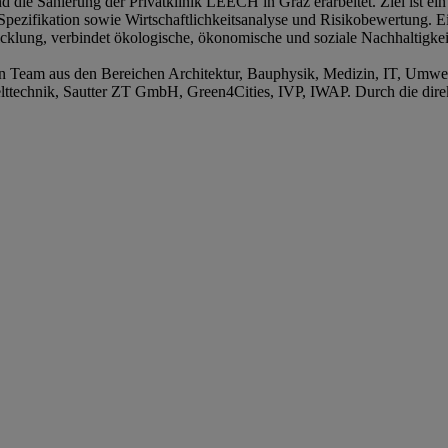
die Sanierung der Privatklinik LEECH in Graz erarbeitet. Ziel ist ein
pezifikation sowie Wirtschaftlichkeitsanalyse und Risikobewertung. Ei
klung, verbindet ökologische, ökonomische und soziale Nachhaltigkeit u
en Team aus den Bereichen Architektur, Bauphysik, Medizin, IT, Umwel
lttechnik, Sautter ZT GmbH, Green4Cities, IVP, IWAP. Durch die dire