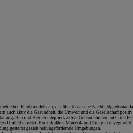
eitlichen Klinikmodells ab, das über klassische Nachhaltigkeitsstandar
dern auch aktiv die Gesundheit, die Umwelt und die Gesellschaft posi
nung, Bau und Betrieb integriert, aktive Gebäudehüllen nutzt, die Fein
riertes Umfeld einsetzt. Ein zirkuläres Material- und Energiekonzept 
ung gestaltet gezielt heilungsfördernde Umgebungen.