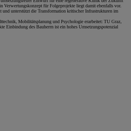
 umsetzungsreifer Entwurf für eine regenerative Klinik der Zukunft
n Verwertungskonzept für Folgeprojekte liegt damit ebenfalls vor.
nd unterstützt die Transformation kritischer Infrastrukturen im
ttechnik, Mobilitätsplanung und Psychologie erarbeitet: TU Graz,
kte Einbindung des Bauherrn ist ein hohes Umsetzungspotenzial