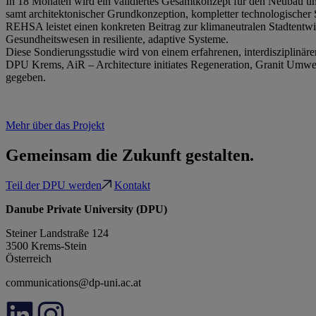
In 18 Monaten wird ein validiertes Gesamtkonzept für den Neubau und 
samt architektonischer Grundkonzeption, kompletter technologischer S
REHSA leistet einen konkreten Beitrag zur klimaneutralen Stadtentwic
Gesundheitswesen in resiliente, adaptive Systeme.
Diese Sondierungsstudie wird von einem erfahrenen, interdisziplinär
DPU Krems, AiR – Architecture initiates Regeneration, Granit Umwe
gegeben.
Mehr über das Projekt
Gemeinsam die Zukunft gestalten.
Teil der DPU werden
Kontakt
Danube Private University (DPU)
Steiner Landstraße 124
3500 Krems-Stein
Österreich
communications@dp-uni.ac.at