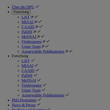
Über die DPU
Forschung
LiST
MIAAI
CAAID
PaDiH
MeDSAI
Förderungen
Unser Team
Ausgewählte Publikationen
Forschung
LiST
MIAAI
CAAID
PaDiH
MeDSAI
Förderungen
Unser Team
Ausgewählte Publikationen
PhD-Programm
News & Presse
Studium und Karriere