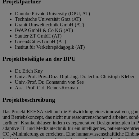
Projektpartner
Danube Private University (DPU, AT)
Technische Universität Graz (AT)
Granit Umwelttechnik GmbH (AT)
IWAP GmbH & Co KG (AT)
Sautter ZT GmbH (AT)
Green4Cities GmbH (AT)
Institut für Verkehrspädagogik (AT)
Projektbeteiligte an der DPU
Dr. Erich Kny
Univ.-Prof. Priv.-Doz. Dipl.-Ing. Dr. techn. Christoph Kleber
Univ.-Prof. Dr. Constantin von See
Asst. Prof. Ciril Reiner-Rozman
Projektbeschreibung
Das Projekt REHSA zielt auf die Entwicklung eines innovativen, ganzh
und Betriebskonzept, das nicht nur ressourcenschonend arbeitet, son
„grüner“ Krankenhäuser, indem es regenerative Designprinzipien in Pla
adaptive IT- und Medizintechnik für ein intelligentes, patientenzent
CO₂-Minimierung zu erreichen. Eine humanwissenschaftliche Einbind