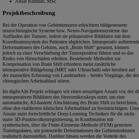
Ansar Rahman, MSc
Projektbeschreibung
Bei der Operation von Gehirntumoren erleichtern bildgesteuerte
neurochirurgische Systeme bzw. Neuro-Navigationssysteme das
Auffinden der Tumore, indem sie präoperative Bilddaten mit dem
Koordinatensystem des Patienten abgleichen. Intraoperativ auftretend
Deformationen des Gehirns, auch „Brain Shift“ genannt, können
jedoch zu einer Verschiebung der Tumorposition führen und so das
Risiko von Hirnschäden erhöhen. Bestehende Methoden zur
Kompensation von Brain Shift erfordern meist zusätzliche
intraoperative Bildgebung (MRT oder Ultraschall) oder beruhen auf
der manuellen Erfassung von Landmarken – beides Vorgänge, die de
chirurgischen Arbeitsablauf stören.
Im digibrAIn Projekt schlagen wir einen neuartigen Ansatz vor, der di
intraoperativen Bilddaten des Stereomikroskops nutzt, um eine
automatische, KI-basierte Abschätzung des Brain Shift zu berechnen,
ohne den etablierten klinischen Arbeitsablauf zu beeinträchtigen. Uns
Ansatz nutzt fortschrittliche Deep-Learning Techniken für die nicht-
starre 3D-Punktwolkenregistrierung, in Kombination mit
synthetischen, über die Finite-Elemente-Methode (FEM) generiere
Trainingsdaten, um potenzielle Deformationen der Gehirnstrukturen
realistisch darzustellen. Darüber hinaus werden die Vorteile des