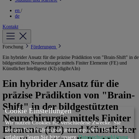
en
/
de
Kontakt
Forschung
Förderungen
Ein hybrider Ansatz für die präzise Prädiktion von "Brain-Shift" in de
bildgestützten Neurochirurgie mittels Finiter Elemente (FE) und
Künstlicher Intelligenz (KI) (digibrAIn)
Ein hybrider Ansatz für die
präzise Prädiktion von "Brain-
Shift" in der bildgestützten
Cookie Einstellungen
Neurochirurgie mittels Finiter
Wir nutzen Cookies für verschiedene Zwecke. Sie
Elemente (FE) und Künstlicher
können Ihre Präferenzen unten anpassen.
Um mehr zu
erfahren, lesen Sie bitte unsere
Datenschutzerklärung
.