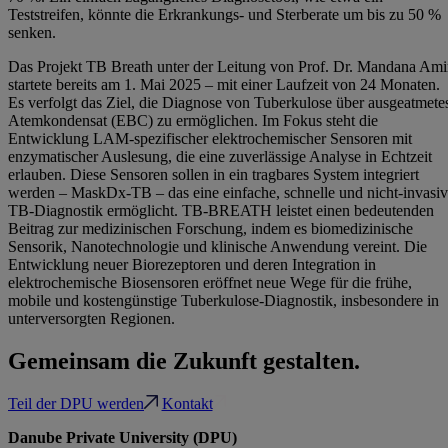
Teststreifen, könnte die Erkrankungs- und Sterberate um bis zu 50 %
senken.
Das Projekt TB Breath unter der Leitung von Prof. Dr. Mandana Ami
startete bereits am 1. Mai 2025 – mit einer Laufzeit von 24 Monaten.
Es verfolgt das Ziel, die Diagnose von Tuberkulose über ausgeatmete
Atemkondensat (EBC) zu ermöglichen. Im Fokus steht die
Entwicklung LAM-spezifischer elektrochemischer Sensoren mit
enzymatischer Auslesung, die eine zuverlässige Analyse in Echtzeit
erlauben. Diese Sensoren sollen in ein tragbares System integriert
werden – MaskDx-TB – das eine einfache, schnelle und nicht-invasi
TB-Diagnostik ermöglicht. TB-BREATH leistet einen bedeutenden
Beitrag zur medizinischen Forschung, indem es biomedizinische
Sensorik, Nanotechnologie und klinische Anwendung vereint. Die
Entwicklung neuer Biorezeptoren und deren Integration in
elektrochemische Biosensoren eröffnet neue Wege für die frühe,
mobile und kostengünstige Tuberkulose-Diagnostik, insbesondere in
unterversorgten Regionen.
Gemeinsam die Zukunft gestalten.
Teil der DPU werden
Kontakt
Danube Private University (DPU)