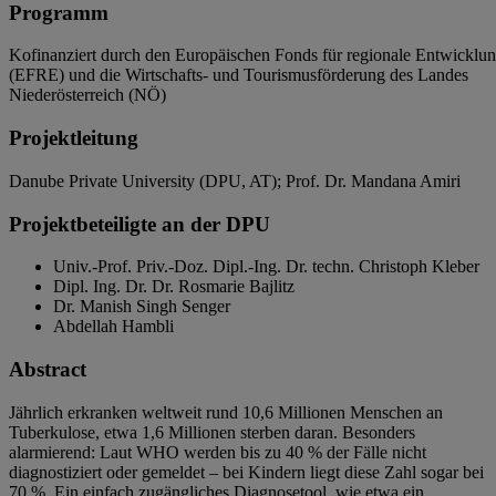
Programm
Kofinanziert durch den Europäischen Fonds für regionale Entwicklu
(EFRE) und die Wirtschafts- und Tourismusförderung des Landes
Niederösterreich (NÖ)
Projektleitung
Danube Private University (DPU, AT); Prof. Dr. Mandana Amiri
Projektbeteiligte an der DPU
Univ.-Prof. Priv.-Doz. Dipl.-Ing. Dr. techn. Christoph Kleber
Dipl. Ing. Dr. Dr.
Rosmarie Bajlitz
Dr. Manish Singh Senger
Abdellah Hambli
Abstract
Jährlich erkranken weltweit rund 10,6 Millionen Menschen an
Tuberkulose, etwa 1,6 Millionen sterben daran. Besonders
alarmierend: Laut WHO werden bis zu 40 % der Fälle nicht
diagnostiziert oder gemeldet – bei Kindern liegt diese Zahl sogar bei
70 %. Ein einfach zugängliches Diagnosetool, wie etwa ein