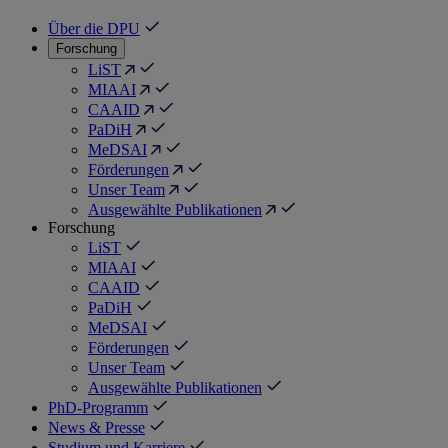
Über die DPU
Forschung
LiST
MIAAI
CAAID
PaDiH
MeDSAI
Förderungen
Unser Team
Ausgewählte Publikationen
Forschung
LiST
MIAAI
CAAID
PaDiH
MeDSAI
Förderungen
Unser Team
Ausgewählte Publikationen
PhD-Programm
News & Presse
Studium und Karriere