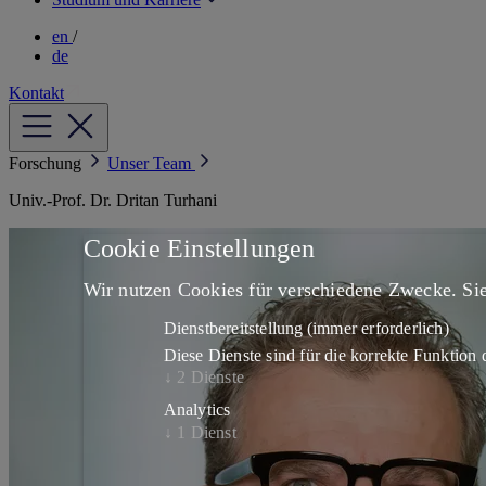
en
/
de
Kontakt
Forschung
Unser Team
Univ.-Prof. Dr. Dritan Turhani
Cookie Einstellungen
Wir nutzen Cookies für verschiedene Zwecke. Sie
Dienstbereitstellung
(immer erforderlich)
Diese Dienste sind für die korrekte Funktion d
↓
2
Dienste
Analytics
↓
1
Dienst