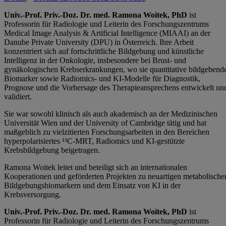
Univ.-Prof. Priv.-Doz. Dr. med. Ramona Woitek, PhD
ist
Professorin für Radiologie und Leiterin des Forschungszentrums
Medical Image Analysis & Artificial Intelligence (MIAAI) an der
Danube Private University (DPU) in Österreich. Ihre Arbeit
konzentriert sich auf fortschrittliche Bildgebung und künstliche
Intelligenz in der Onkologie, insbesondere bei Brust- und
gynäkologischen Krebserkrankungen, wo sie quantitative bildgebend
Biomarker sowie Radiomics- und KI-Modelle für Diagnostik,
Prognose und die Vorhersage des Therapieansprechens entwickelt un
validiert.
Sie war sowohl klinisch als auch akademisch an der Medizinischen
Universität Wien und der University of Cambridge tätig und hat
maßgeblich zu vielzitierten Forschungsarbeiten in den Bereichen
hyperpolarisiertes ¹³C-MRT, Radiomics und KI-gestützte
Krebsbildgebung beigetragen.
Ramona Woitek leitet und beteiligt sich an internationalen
Kooperationen und geförderten Projekten zu neuartigen metabolische
Bildgebungsbiomarkern und dem Einsatz von KI in der
Krebsversorgung.
Univ.-Prof. Priv.-Doz. Dr. med. Ramona Woitek, PhD
ist
Professorin für Radiologie und Leiterin des Forschungszentrums