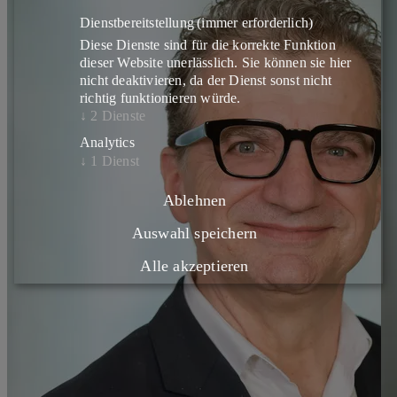
Dienstbereitstellung
(immer erforderlich)
Diese Dienste sind für die korrekte Funktion
dieser Website unerlässlich. Sie können sie hier
nicht deaktivieren, da der Dienst sonst nicht
richtig funktionieren würde.
↓
2
Dienste
Analytics
↓
1
Dienst
Ablehnen
Auswahl speichern
Alle akzeptieren