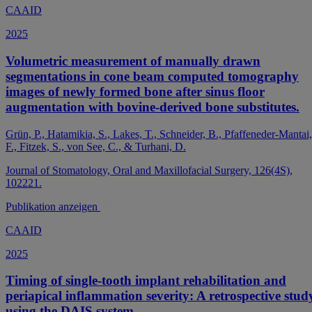
CAAID
2025
Volumetric measurement of manually drawn
segmentations in cone beam computed tomography
images of newly formed bone after sinus floor
augmentation with bovine-derived bone substitutes.
Grün, P., Hatamikia, S., Lakes, T., Schneider, B., Pfaffeneder-Mantai,
F., Fitzek, S., von See, C., & Turhani, D.
Journal of Stomatology, Oral and Maxillofacial Surgery, 126(4S),
102221.
Publikation anzeigen
CAAID
2025
Timing of single-tooth implant rehabilitation and
periapical inflammation severity: A retrospective stud
using the DAIS system.