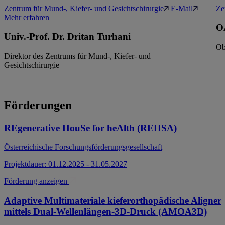
Zentrum für Mund-, Kiefer- und Gesichtschirurgie
E-Mail
Ze
Mehr erfahren
OA
Univ.-Prof. Dr. Dritan Turhani
Ob
Direktor des Zentrums für Mund-, Kiefer- und
Gesichtschirurgie
Förderungen
REgenerative HouSe for heAlth (REHSA)
Österreichische Forschungsförderungsgesellschaft
Projektdauer: 01.12.2025 - 31.05.2027
Förderung anzeigen
Adaptive Multimateriale kieferorthopädische Aligner
mittels Dual-Wellenlängen-3D-Druck (AMOA3D)