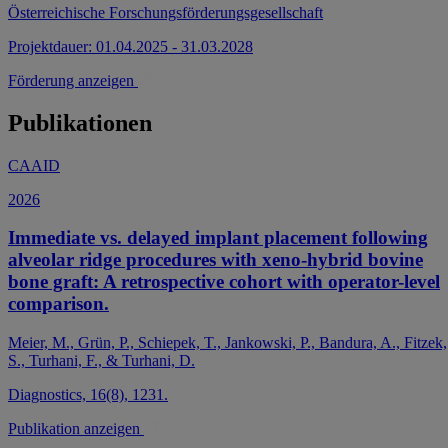
Österreichische Forschungsförderungsgesellschaft
Projektdauer: 01.04.2025 - 31.03.2028
Förderung anzeigen
Publikationen
CAAID
2026
Immediate vs. delayed implant placement following
alveolar ridge procedures with xeno-hybrid bovine
bone graft: A retrospective cohort with operator-level
comparison.
Meier, M., Grün, P., Schiepek, T., Jankowski, P., Bandura, A., Fitzek,
S., Turhani, F., & Turhani, D.
Diagnostics, 16(8), 1231.
Publikation anzeigen