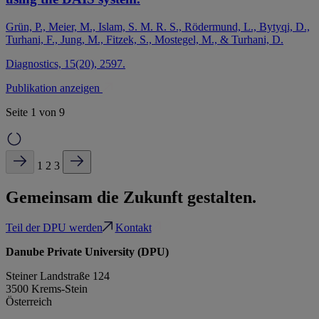
Grün, P., Meier, M., Islam, S. M. R. S., Rödermund, L., Bytyqi, D.,
Turhani, F., Jung, M., Fitzek, S., Mostegel, M., & Turhani, D.
Diagnostics, 15(20), 2597.
Publikation anzeigen
Seite 1 von 9
1
2
3
Gemeinsam die Zukunft gestalten.
Teil der DPU werden
Kontakt
Danube Private University (DPU)
Steiner Landstraße 124
3500 Krems-Stein
Österreich