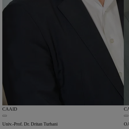
CAAID
C
Univ.-Prof. Dr. Dritan Turhani
OA