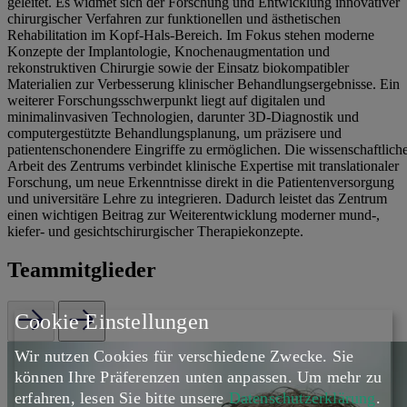
geleitet. Es widmet sich der Forschung und Entwicklung innovativer
chirurgischer Verfahren zur funktionellen und ästhetischen
Rehabilitation im Kopf-Hals-Bereich. Im Fokus stehen moderne
Konzepte der Implantologie, Knochenaugmentation und
rekonstruktiven Chirurgie sowie der Einsatz biokompatibler
Materialien zur Verbesserung klinischer Behandlungsergebnisse. Ein
weiterer Forschungsschwerpunkt liegt auf digitalen und
minimalinvasiven Technologien, darunter 3D-Diagnostik und
computergestützte Behandlungsplanung, um präzisere und
patientenschonendere Eingriffe zu ermöglichen. Die wissenschaftlich
Arbeit des Zentrums verbindet klinische Expertise mit translationaler
Forschung, um neue Erkenntnisse direkt in die Patientenversorgung
und universitäre Lehre zu integrieren. Dadurch leistet das Zentrum
einen wichtigen Beitrag zur Weiterentwicklung moderner mund-,
kiefer- und gesichtschirurgischer Therapiekonzepte.
Teammitglieder
Cookie Einstellungen
Wir nutzen Cookies für verschiedene Zwecke. Sie
können Ihre Präferenzen unten anpassen.
Um mehr zu
erfahren, lesen Sie bitte unsere
Datenschutzerklärung
.